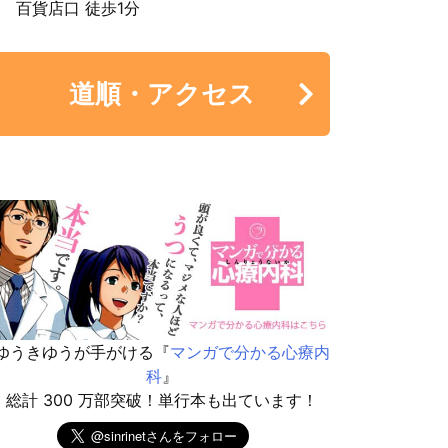
百貨店口 徒歩1分
道順・アクセス
ゆうきゆうが手がける『
マンガで分かる心療内
科
』
総計 300 万部突破！単行本も出ています！