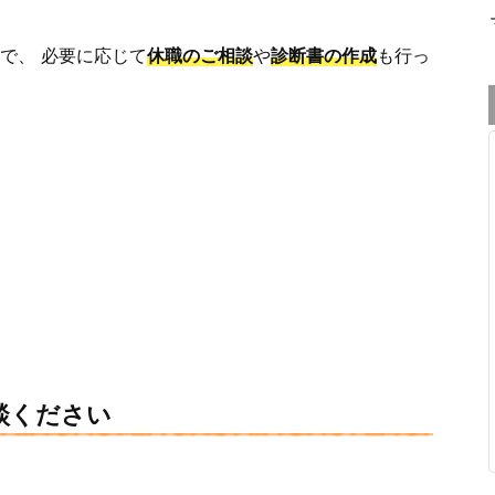
で、 必要に応じて
休職のご相談
や
診断書の作成
も行っ
談ください