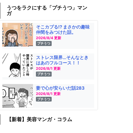
うつをラクにする「プチうつ」マン
ガ
そこカブる!? まさかの趣味
仲間をみつけた話。
2026/8/4 更新
プチうつ
ストレス限界…そんなとき
はあのフルコース！！
2026/8/1 更新
プチうつ
妻で心が安らいだ話283
2026/8/1 更新
プチうつ
【新着】美容マンガ・コラム