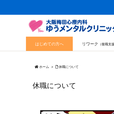
はじめての方へ
リワーク
（復職支
ホーム
>
休職について
休職について