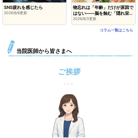
SNS疲れを感じたら
物忘れは「年齢」だけが原因で
2026/8/6更新
はない――脳を蝕む「隠れ栄養
不足」
2026/8/3更新
コラム一覧はこちら
当院医師から皆さまへ
ご挨拶